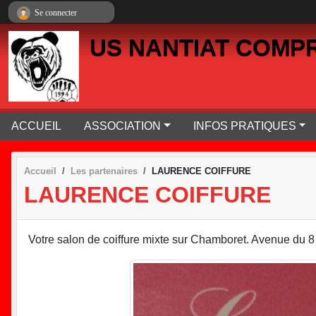
Panneau de gestion des cookies
Se connecter
US NANTIAT COMP
ACCUEIL
ASSOCIATION
INFOS PRATIQUES
Accueil
Les partenaires
LAURENCE COIFFURE
LAURENCE COIFFURE
Votre salon de coiffure mixte sur Chamboret. Avenue d